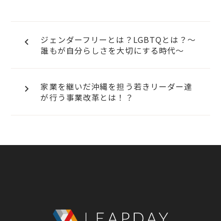
ジェンダーフリーとは？LGBTQとは？〜
navigate_before
誰もが自分らしさを大切にする時代〜
家業を継いだ沖縄を担う若きリーダー達
navigate_next
が行う事業改革とは！？