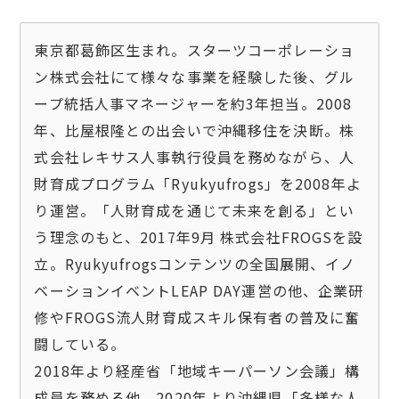
東京都葛飾区生まれ。スターツコーポレーショ
ン株式会社にて様々な事業を経験した後、グル
ープ統括人事マネージャーを約3年担当。2008
年、比屋根隆との出会いで沖縄移住を決断。株
式会社レキサス人事執行役員を務めながら、人
財育成プログラム「Ryukyufrogs」を2008年よ
り運営。「人財育成を通じて未来を創る」とい
う理念のもと、2017年9月 株式会社FROGSを設
立。Ryukyufrogsコンテンツの全国展開、イノ
ベーションイベントLEAP DAY運営の他、企業研
修やFROGS流人財育成スキル保有者の普及に奮
闘している。

2018年より経産省「地域キーパーソン会議」構
成員を務める他、2020年より沖縄県「多様な人