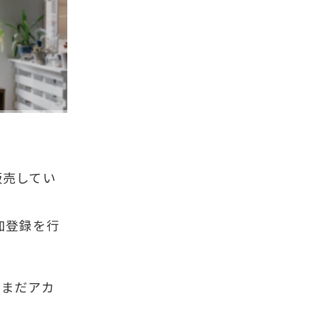
販売してい
参加登録を行
、まだアカ
！