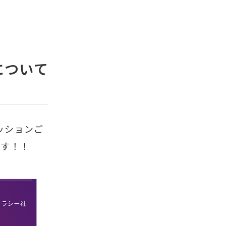
について
ッションご
ます！！